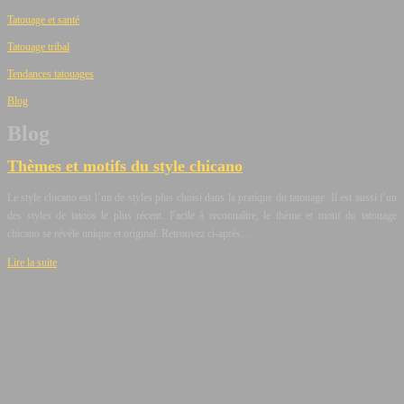
Tatouage et santé
Tatouage tribal
Tendances tatouages
Blog
Blog
Thèmes et motifs du style chicano
Le style chicano est l’un de styles plus choisi dans la pratique du tatouage. Il est aussi l’un
des styles de tatoos le plus récent. Facile à reconnaître, le thème et motif du tatouage
chicano se révèle unique et original. Retrouvez ci-après…
Lire la suite