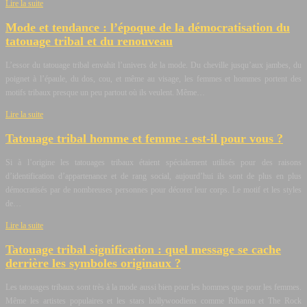
Lire la suite
Mode et tendance : l’époque de la démocratisation du
tatouage tribal et du renouveau
L’essor du tatouage tribal envahit l’univers de la mode. Du cheville jusqu’aux jambes, du
poignet à l’épaule, du dos, cou, et même au visage, les femmes et hommes portent des
motifs tribaux presque un peu partout où ils veulent. Même…
Lire la suite
Tatouage tribal homme et femme : est-il pour vous ?
Si à l’origine les tatouages tribaux étaient spécialement utilisés pour des raisons
d’identification d’appartenance et de rang social, aujourd’hui ils sont de plus en plus
démocratisés par de nombreuses personnes pour décorer leur corps. Le motif et les styles
de…
Lire la suite
Tatouage tribal signification : quel message se cache
derrière les symboles originaux ?
Les tatouages tribaux sont très à la mode aussi bien pour les hommes que pour les femmes.
Même les artistes populaires et les stars hollywoodiens comme Rihanna et The Rock