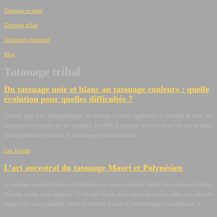
Tatouage et santé
Tatouage tribal
Tendances tatouages
Blog
Tatouage tribal
Du tatouage noir et blanc au tatouage couleurs : quelle
évolution pour quelles difficultés ?
Comme pour l’art photographique, le tatouage présente également un éventail de style tant
concernant les motifs que les couleurs. En effet, le tatouage peut être gravé en noir et blanc,
mais également en couleur, le choix repose surtout sur des…
Lire la suite
L’art ancestral du tatouage Maori et Polynésien
Le tatouage ancestral Maori et Polynésien se trouve parmi la famille des tatouages tribaux,
ils sont même leurs origines. C’est une forme d’art corporel ancien, mais qui retrouve
aujourd’hui une popularité. Riche en histoire et issue d’une technique extraordinaire, le…