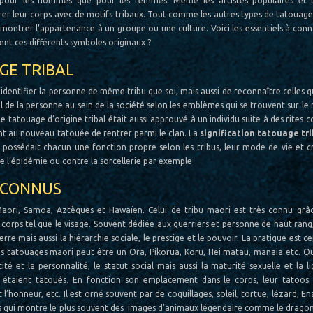
 pour les hommes que pour les femmes. Même les artistes populaires et l
leur corps avec de motifs tribaux. Tout comme les autres types de tatouage, 
montrer l’appartenance à un groupe ou une culture. Voici les essentiels à conn
ent ces différents symboles originaux ?
GE TRIBAL
identifier la personne de même tribu que soi, mais aussi de reconnaître celles qu
ial de la personne au sein de la société selon les emblèmes qui se trouvent sur le
Le tatouage d’origine tribal était aussi approuvé à un individu suite à des rites
nt au nouveau tatouée de rentrer parmi le clan. La
signification tatouage tri
if possédait chacun une fonction propre selon les tribus, leur mode de vie et 
re l’épidémie ou contre la sorcellerie par exemple
S CONNUS
e Maori, Samoa, Aztèques et Hawaïen. Celui de tribu maori est très connu grâ
 corps tel que le visage. Souvent dédiée aux guerriers et personne de haut rang,
rre mais aussi la hiérarchie sociale, le prestige et le pouvoir. La pratique est 
 les tatouages maori peut être un Ora, Pikorua, Koru, Hei matau, manaia etc. Q
ité et la personnalité, le statut social mais aussi la maturité sexuelle et la l
 étaient tatoués. En fonction son emplacement dans le corps, leur tatoos
 l’honneur, etc. Il est orné souvent par de coquillages, soleil, tortue, lézard, Ena
 qui montre le plus souvent des images d’animaux légendaire comme le dragon,