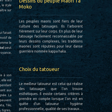
Dessins du peuple Maori Ta
es stars
le style
Moko
aître sur
Les peuples maoris sont fiers de leur
culture des tatouages. Ils l’arborent
fièrement sur leur corps. En plus de leur
i faisait
tatouage facilement reconnaissable par
 motif de
leurs dessins complexes, les traditions
 comme le
maories sont réputées pour leur danse
bal
peut
guerrière nommée kappa haka.
croyance,
Choix du tatoueur
ce à son
 elle est
Le meilleur tatoueur est celui qui réalise
cependant
des tatouages que l’on trouve
uant aux
esthétiques. Il existe certains critères à
ignée. La
prendre en compte lorsque l’on est en
 peuvent
quête d’un tatoueur : hygiène
ta, Tiki,
professionnelle, qualité de ses travaux…
 tigres,