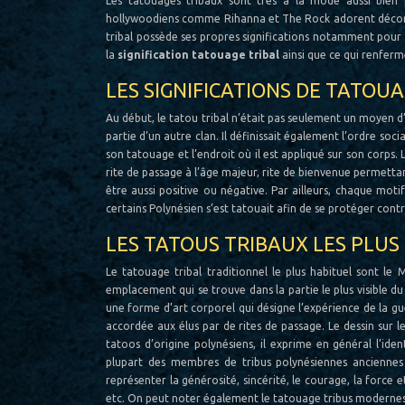
Les tatouages tribaux sont très à la mode aussi bien
hollywoodiens comme Rihanna et The Rock adorent décorer 
tribal possède ses propres significations notamment pour 
la
signification tatouage tribal
ainsi que ce qui renferm
LES SIGNIFICATIONS DE TATOUA
Au début, le tatou tribal n’était pas seulement un moyen d’
partie d’un autre clan. Il définissait également l’ordre soc
son tatouage et l’endroit où il est appliqué sur son corps. 
rite de passage à l’âge majeur, rite de bienvenue permetta
être aussi positive ou négative. Par ailleurs, chaque mot
certains Polynésien s’est tatouait afin de se protéger cont
LES TATOUS TRIBAUX LES PLU
Le tatouage tribal traditionnel le plus habituel sont l
emplacement qui se trouve dans la partie le plus visible du
une forme d’art corporel qui désigne l’expérience de la gue
accordée aux élus par de rites de passage. Le dessin sur
tatoos d’origine polynésiens, il exprime en général l’ident
plupart des membres de tribus polynésiennes anciennes
représenter la générosité, sincérité, le courage, la force et
etc. On peut noter également le tatouage tribus modernes