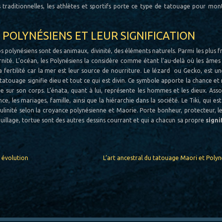
es traditionnelles, les athlètes et sportifs porte ce type de tatouage pour mon
POLYNÉSIENS ET LEUR SIGNIFICATION
os polynésiens sont des animaux, divinité, des éléments naturels. Parmi les plus 
éternité. L’océan, les Polynésiens la considère comme étant l’au-delà où les âmes
 la fertilité car la mer est leur source de nourriture. Le lézard ou Gecko, est 
 tatouage signifie dieu et tout ce qui est divin. Ce symbole apporte la chance et 
ue sur son corps. L’énata, quant à lui, représente les hommes et les dieux. Ass
ance, les mariages, famille, ainsi que la hiérarchie dans la société. Le Tiki, qui est
inité selon la croyance polynésienne et Maorie. Porte bonheur, protecteur, le 
uillage, tortue sont des autres dessins courrant et qui a chacun sa propre
signi
e évolution
L’art ancestral du tatouage Maori et Polyn