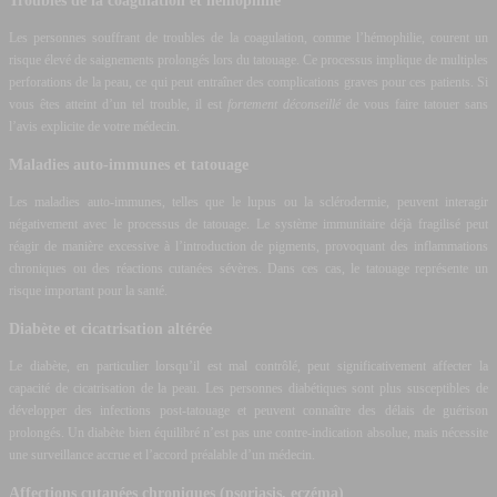
Troubles de la coagulation et hémophilie
Les personnes souffrant de troubles de la coagulation, comme l’hémophilie, courent un
risque élevé de saignements prolongés lors du tatouage. Ce processus implique de multiples
perforations de la peau, ce qui peut entraîner des complications graves pour ces patients. Si
vous êtes atteint d’un tel trouble, il est
fortement déconseillé
de vous faire tatouer sans
l’avis explicite de votre médecin.
Maladies auto-immunes et tatouage
Les maladies auto-immunes, telles que le lupus ou la sclérodermie, peuvent interagir
négativement avec le processus de tatouage. Le système immunitaire déjà fragilisé peut
réagir de manière excessive à l’introduction de pigments, provoquant des inflammations
chroniques ou des réactions cutanées sévères. Dans ces cas, le tatouage représente un
risque important pour la santé.
Diabète et cicatrisation altérée
Le diabète, en particulier lorsqu’il est mal contrôlé, peut significativement affecter la
capacité de cicatrisation de la peau. Les personnes diabétiques sont plus susceptibles de
développer des infections post-tatouage et peuvent connaître des délais de guérison
prolongés. Un diabète bien équilibré n’est pas une contre-indication absolue, mais nécessite
une surveillance accrue et l’accord préalable d’un médecin.
Affections cutanées chroniques (psoriasis, eczéma)