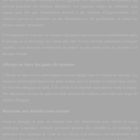
Les encres de tatouage contiennent divers pigments, tant organiques qu’inorganiques, qui
peuvent provoquer des réactions allergiques. Les pigments rouges, en particulier, sont
connus pour être plus fréquemment associés à des réactions d’hypersensibilité. Ces
réactions peuvent se manifester par des démangeaisons, des gonflements, ou même des
lésions cutanées chroniques.
Il est important de noter que les réactions allergiques peuvent survenir immédiatement après
le tatouage ou se développer des années plus tard. Si vous avez des antécédents d’allergies
cutanées, il est
fortement recommandé
de réaliser un test cutané avant de procéder à un
tatouage complet.
Allergie au latex des gants de tatoueur
L’allergie au latex est une préoccupation souvent négligée dans le contexte du tatouage. Les
tatoueurs utilisent généralement des gants en latex pour se protéger et protéger leurs clients.
Si vous êtes allergique au latex, il est crucial d’en informer votre tatoueur avant la séance.
Des alternatives comme des gants en nitrile peuvent être utilisées pour éviter tout risque de
réaction allergique.
Réactions aux désinfectants cutanés
Avant le tatouage, la peau est nettoyée avec des désinfectants pour réduire le risque
d’infection. Cependant, certaines personnes peuvent être sensibles à ces produits, en
particulier ceux contenant de l’iode ou de l’alcool. Une réaction à ces désinfectants peut