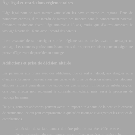
Âge légal et restrictions réglementaires
L’âge légal pour se faire tatouer varie selon les pays et même les régions. Dans de
nombreux endroits, il est interdit de tatouer des mineurs sans le consentement parental.
Certaines juridictions fixent l’âge minimal à 18 ans, tandis que d’autres autorisent le
tatouage à partir de 16 ans avec l’accord des parents.
Il est
essentiel
de se renseigner sur les réglementations locales avant d’envisager un
tatouage. Les tatoueurs professionnels sont tenus de respecter ces lois et peuvent exiger une
preuve d’âge avant de procéder au tatouage.
Addictions et prise de décision altérée
Les personnes aux prises avec des addictions, que ce soit à l’alcool, aux drogues ou à
d’autres substances, peuvent avoir une capacité de prise de décision altérée. Les tatoueurs
éthiques refusent généralement de tatouer des clients sous l’influence de substances, car
cela peut affecter non seulement le consentement éclairé, mais aussi le processus de
tatouage lui-même.
De plus, certaines addictions peuvent avoir un impact sur la santé de la peau et la capacité
de cicatrisation, ce qui peut compromettre la qualité du tatouage et augmenter les risques de
complications.
La décision de se faire tatouer doit être prise de manière réfléchie et en
pleine possession de ses moyens, sans influence extérieure altérant le