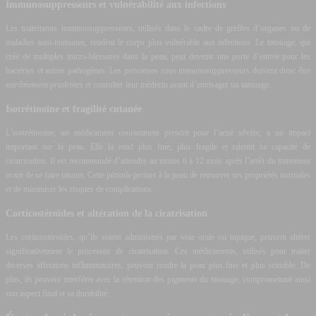
Immunosuppresseurs et vulnérabilité aux infections
Les traitements immunosuppresseurs, utilisés dans le cadre de greffes d’organes ou de
maladies auto-immunes, rendent le corps plus vulnérable aux infections. Le tatouage, qui
crée de multiples micro-blessures dans la peau, peut devenir une porte d’entrée pour les
bactéries et autres pathogènes. Les personnes sous immunosuppresseurs doivent donc être
extrêmement prudentes
et consulter leur médecin avant d’envisager un tatouage.
Isotrétinoïne et fragilité cutanée
L’isotrétinoïne, un médicament couramment prescrit pour l’acné sévère, a un impact
important sur la peau. Elle la rend plus fine, plus fragile et ralentit sa capacité de
cicatrisation. Il est recommandé d’attendre au moins 6 à 12 mois après l’arrêt du traitement
avant de se faire tatouer. Cette période permet à la peau de retrouver ses propriétés normales
et de minimiser les risques de complications.
Corticostéroïdes et altération de la cicatrisation
Les corticostéroïdes, qu’ils soient administrés par voie orale ou topique, peuvent altérer
significativement le processus de cicatrisation. Ces médicaments, utilisés pour traiter
diverses affections inflammatoires, peuvent rendre la peau plus fine et plus sensible. De
plus, ils peuvent interférer avec la rétention des pigments du tatouage, compromettant ainsi
son aspect final et sa durabilité.